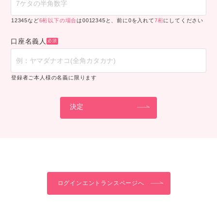
12345など
6桁以下の場合
は0012345と、前に0を入れて
7桁
にしてください
口座名義人
登録者ご本人様の名義に限ります
ログインエントランスページへ